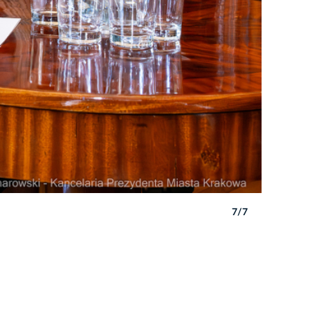
7/7
Autor: P. 