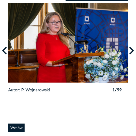
Autor: P. Wojnarowski
1/99
Auto
Wznów