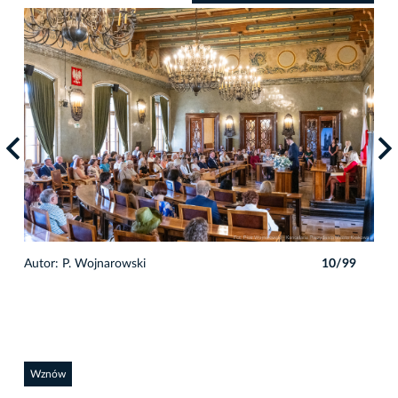
9
Autor: P. Wojnarowski
10/99
Auto
Wznów