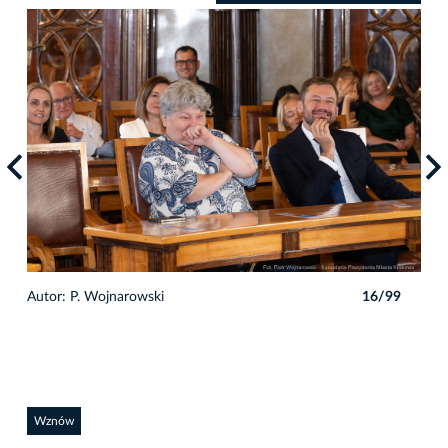
9
Autor: P. Wojnarowski
16/99
Auto
Wznów