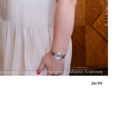
34/99
Autor: P. 