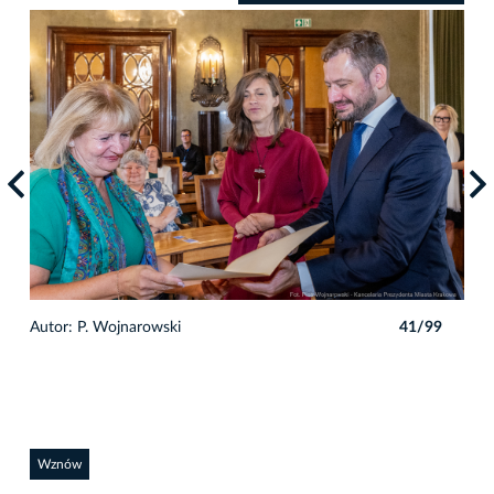
9
Autor: P. Wojnarowski
41/99
Auto
Wznów