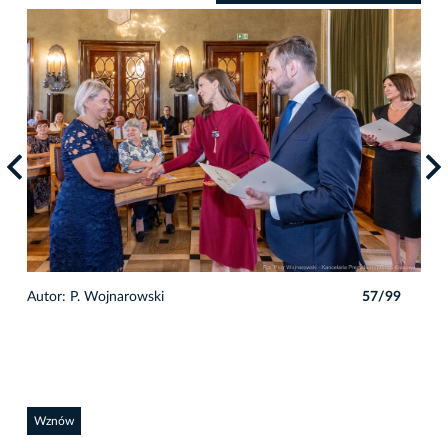
9
Autor: P. Wojnarowski
57/99
Auto
Wznów