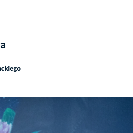
wa
ackiego