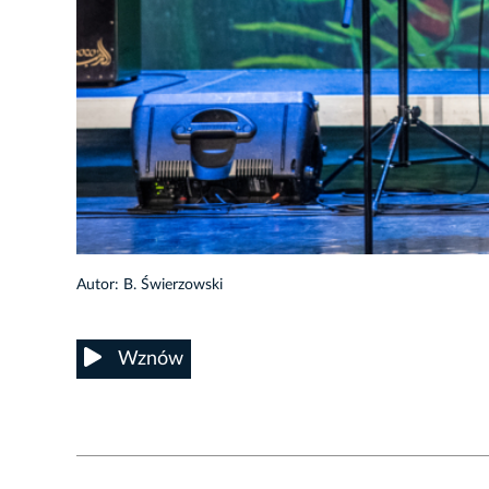
6/10
Autor: B. Świerzowski
Wznów