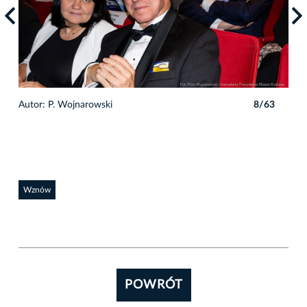
3
Autor: P. Wojnarowski
8/63
Auto
Wznów
POWRÓT