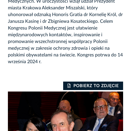
Medycznych. W uroczystości wziął udział Prezydent
miasta Krakowa Aleksander Miszalski, który
uhonorował odznaką Honoris Gratia dr Kornelię Król, dr
Janusza Kasinę i dr Zbigniewa Kosateckiego. Celem
Kongresu Polonii Medycznej jest ułatwienie
międzynarodowych kontaktów, inspirowanie i
promowanie wszechstronnej współpracy Polonii
medycznej w zakresie ochrony zdrowia i opieki na
polskimi obywatelami na świecie. Kongres potrwa do 14
września 2024 r.
IE
POBIERZ TO ZDJĘCIE