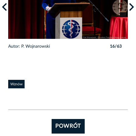
3
Autor: P. Wojnarowski
16/63
Auto
Wznów
POWRÓT