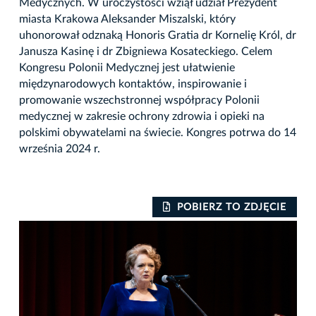
Medycznych. W uroczystości wziął udział Prezydent
miasta Krakowa Aleksander Miszalski, który
uhonorował odznaką Honoris Gratia dr Kornelię Król, dr
Janusza Kasinę i dr Zbigniewa Kosateckiego. Celem
Kongresu Polonii Medycznej jest ułatwienie
międzynarodowych kontaktów, inspirowanie i
promowanie wszechstronnej współpracy Polonii
medycznej w zakresie ochrony zdrowia i opieki na
polskimi obywatelami na świecie. Kongres potrwa do 14
września 2024 r.
IE
POBIERZ TO ZDJĘCIE