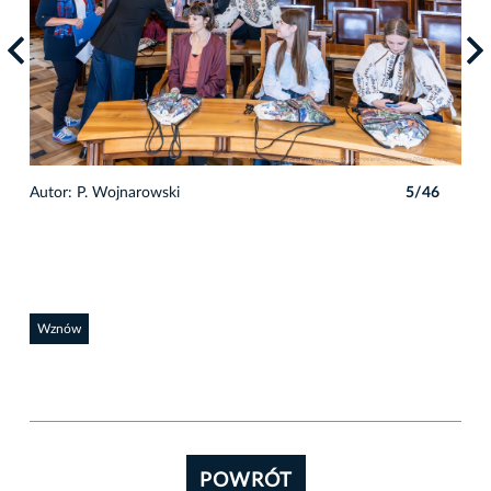
6
Autor: P. Wojnarowski
5/46
Auto
Wznów
POWRÓT