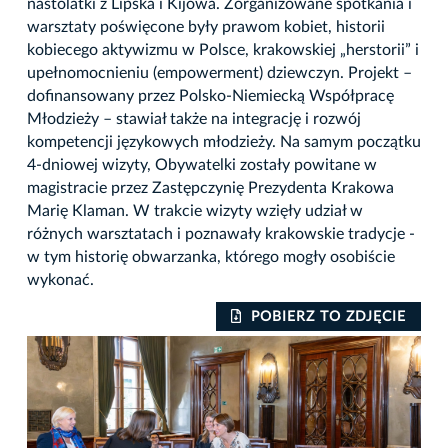
nastolatki z Lipska i Kijowa. Zorganizowane spotkania i
warsztaty poświęcone były prawom kobiet, historii
kobiecego aktywizmu w Polsce, krakowskiej „herstorii” i
upełnomocnieniu (empowerment) dziewczyn. Projekt –
dofinansowany przez Polsko-Niemiecką Współpracę
Młodzieży – stawiał także na integrację i rozwój
kompetencji językowych młodzieży. Na samym początku
4-dniowej wizyty, Obywatelki zostały powitane w
magistracie przez Zastępczynię Prezydenta Krakowa
Marię Klaman. W trakcie wizyty wzięły udział w
różnych warsztatach i poznawały krakowskie tradycje -
w tym historię obwarzanka, którego mogły osobiście
wykonać.
IE
POBIERZ TO ZDJĘCIE