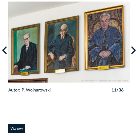
6
Autor: P. Wojnarowski
11/36
Auto
Wznów