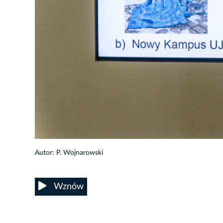
28/36
Autor: P. Wojnarowski
Wznów