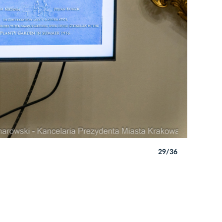
29/36
Autor: P. 