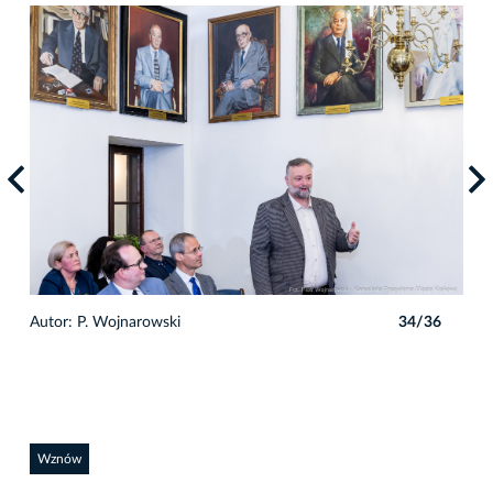
6
Autor: P. Wojnarowski
34/36
Auto
Wznów