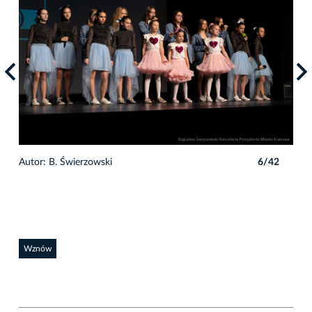
2
Autor: B. Świerzowski
6/42
Auto
Wznów