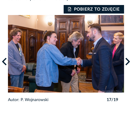
IE
POBIERZ TO ZDJĘCIE
9
Autor: P. Wojnarowski
17/19
Auto