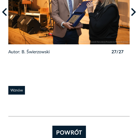
7
Autor: B. Świerzowski
27/27
Auto
Wznów
POWRÓT