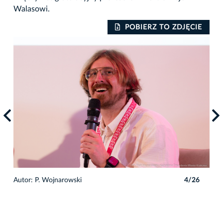
Walasowi.
IE
POBIERZ TO ZDJĘCIE
6
Autor: P. Wojnarowski
4/26
Auto