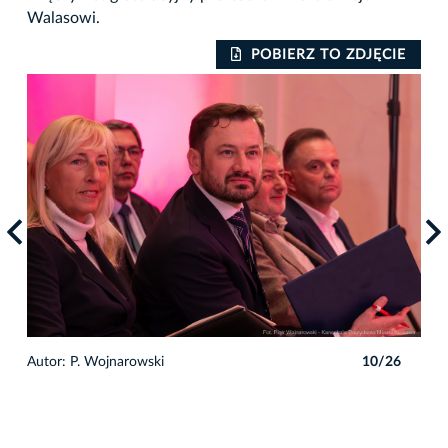
Walasowi.
IE
POBIERZ TO ZDJĘCIE
6
Autor: P. Wojnarowski
10/26
Auto