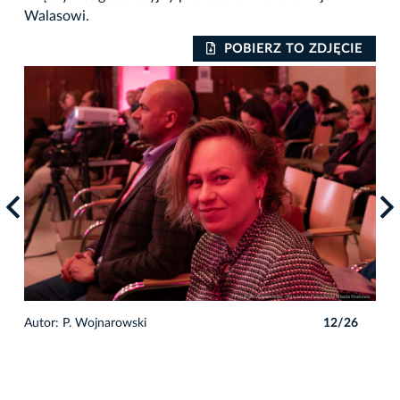
Walasowi.
IE
POBIERZ TO ZDJĘCIE
6
Autor: P. Wojnarowski
12/26
Auto