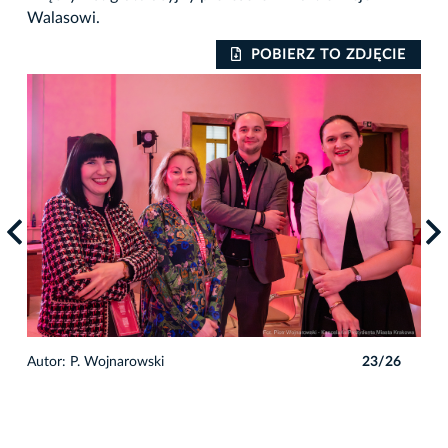
Walasowi.
IE
POBIERZ TO ZDJĘCIE
6
Autor: P. Wojnarowski
23/26
Auto