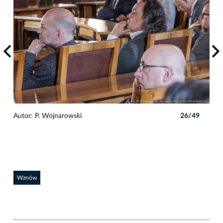
9
Autor: P. Wojnarowski
26/49
Auto
Wznów