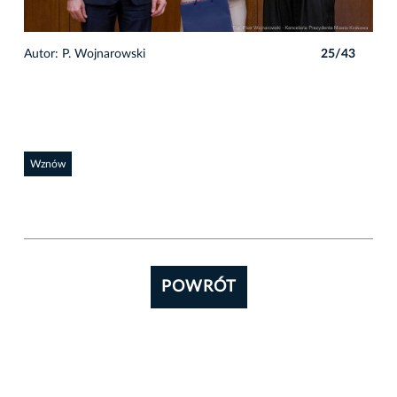
3
Autor: P. Wojnarowski
25/43
Auto
Wznów
POWRÓT