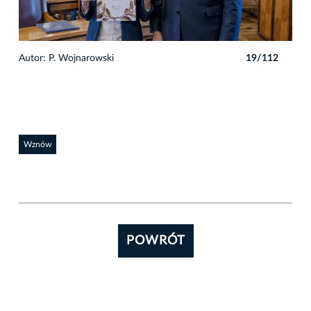
2
Autor: P. Wojnarowski
19/112
Auto
Wznów
POWRÓT