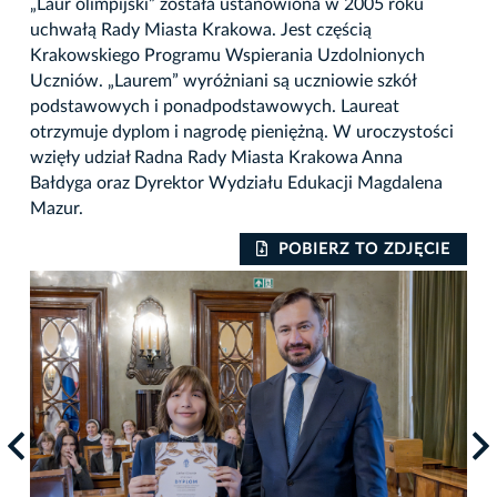
„Laur olimpijski” została ustanowiona w 2005 roku
uchwałą Rady Miasta Krakowa. Jest częścią
Krakowskiego Programu Wspierania Uzdolnionych
Uczniów. „Laurem” wyróżniani są uczniowie szkół
podstawowych i ponadpodstawowych. Laureat
otrzymuje dyplom i nagrodę pieniężną. W uroczystości
wzięły udział Radna Rady Miasta Krakowa Anna
Bałdyga oraz Dyrektor Wydziału Edukacji Magdalena
Mazur.
IE
POBIERZ TO ZDJĘCIE