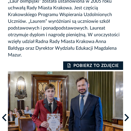
„Laur olimpijski” została ustanowiona w 2005 roku
uchwałą Rady Miasta Krakowa. Jest częścią
Krakowskiego Programu Wspierania Uzdolnionych
Uczniów. „Laurem” wyróżniani są uczniowie szkół
podstawowych i ponadpodstawowych. Laureat
otrzymuje dyplom i nagrodę pieniężną. W uroczystości
wzięły udział Radna Rady Miasta Krakowa Anna
Bałdyga oraz Dyrektor Wydziału Edukacji Magdalena
Mazur.
IE
POBIERZ TO ZDJĘCIE