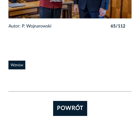
2
Autor: P. Wojnarowski
65/112
Auto
Wznów
POWRÓT