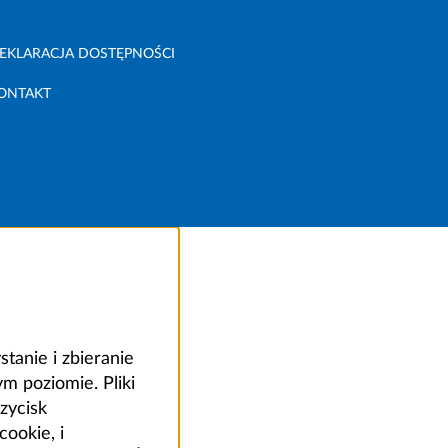
EKLARACJA DOSTĘPNOŚCI
ONTAKT
anie i zbieranie
 poziomie. Pliki
zycisk
ookie, i