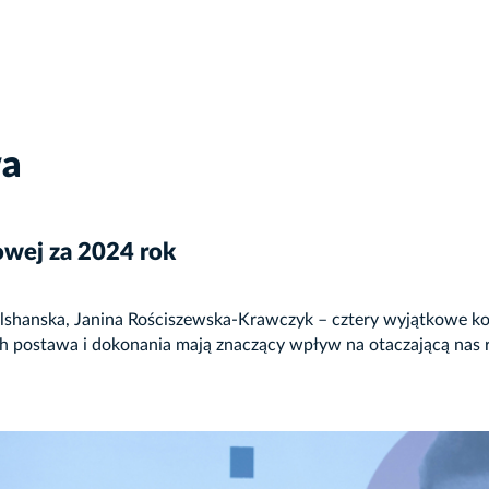
wa
owej za 2024 rok
Olshanska, Janina Rościszewska-Krawczyk – cztery wyjątkowe ko
ch postawa i dokonania mają znaczący wpływ na otaczającą nas rz