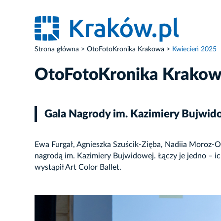
Strona główna
OtoFotoKronika Krakowa
Kwiecień 2025
OtoFotoKronika Krako
Gala Nagrody im. Kazimiery Bujwid
Ewa Furgał, Agnieszka Szuścik-Zięba, Nadiia Moroz-
nagrodą im. Kazimiery Bujwidowej. Łączy je jedno – i
wystąpił Art Color Ballet.
ZDJĘCIE