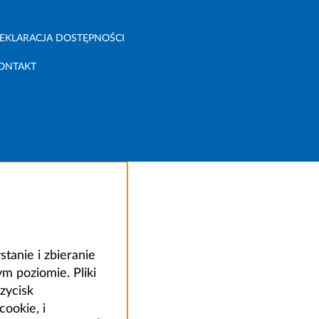
EKLARACJA DOSTĘPNOŚCI
ONTAKT
anie i zbieranie
 poziomie. Pliki
zycisk
ookie, i