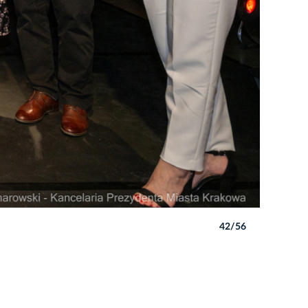
42/56
Autor: P. 