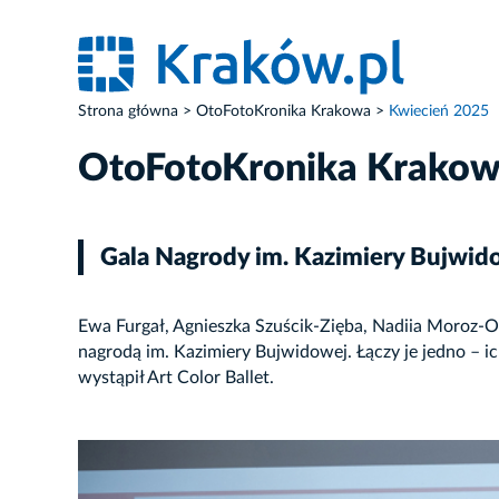
Strona główna
OtoFotoKronika Krakowa
Kwiecień 2025
OtoFotoKronika Krako
Gala Nagrody im. Kazimiery Bujwid
Ewa Furgał, Agnieszka Szuścik-Zięba, Nadiia Moroz-
nagrodą im. Kazimiery Bujwidowej. Łączy je jedno – i
wystąpił Art Color Ballet.
ZDJĘCIE