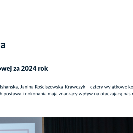
wa
owej za 2024 rok
Olshanska, Janina Rościszewska-Krawczyk – cztery wyjątkowe ko
ch postawa i dokonania mają znaczący wpływ na otaczającą nas rz