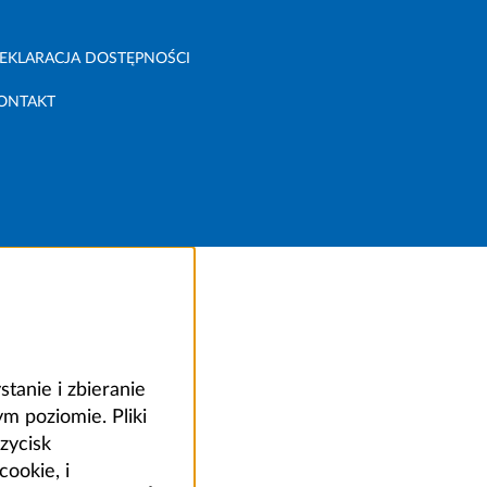
EKLARACJA DOSTĘPNOŚCI
ONTAKT
anie i zbieranie
 poziomie. Pliki
zycisk
ookie, i