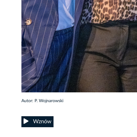
51/56
Autor: P. Wojnarowski
Wznów