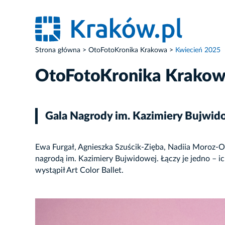
Strona główna
OtoFotoKronika Krakowa
Kwiecień 2025
OtoFotoKronika Krako
Gala Nagrody im. Kazimiery Bujwid
Ewa Furgał, Agnieszka Szuścik-Zięba, Nadiia Moroz-
nagrodą im. Kazimiery Bujwidowej. Łączy je jedno – i
wystąpił Art Color Ballet.
ZDJĘCIE