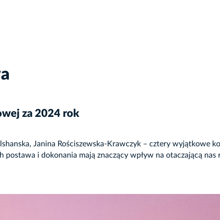
wa
owej za 2024 rok
Olshanska, Janina Rościszewska-Krawczyk – cztery wyjątkowe ko
ch postawa i dokonania mają znaczący wpływ na otaczającą nas rz