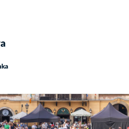
wa
nka