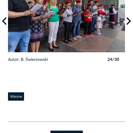
0
Autor: B. Świerzowski
24/30
Auto
Wznów