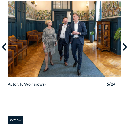
4
Autor: P. Wojnarowski
6/24
Auto
Wznów