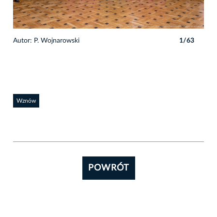
Autor: P. Wojnarowski
1/63
Auto
Wznów
POWRÓT