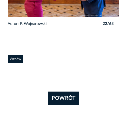
3
Autor: P. Wojnarowski
22/63
Auto
Wznów
POWRÓT