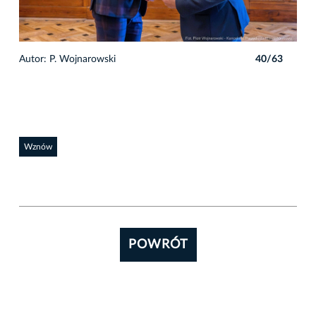
3
Autor: P. Wojnarowski
40/63
Auto
Wznów
POWRÓT