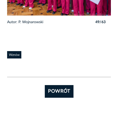
3
Autor: P. Wojnarowski
49/63
Auto
Wznów
POWRÓT