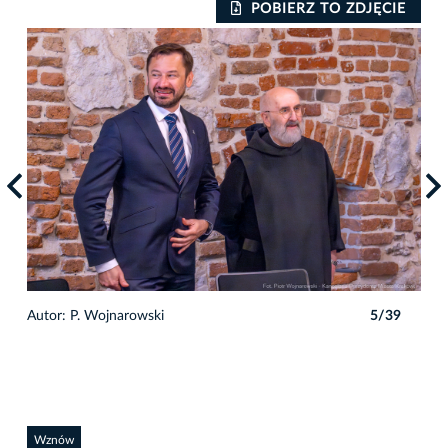
IE
POBIERZ TO ZDJĘCIE
9
Autor: P. Wojnarowski
5/39
Auto
Wznów