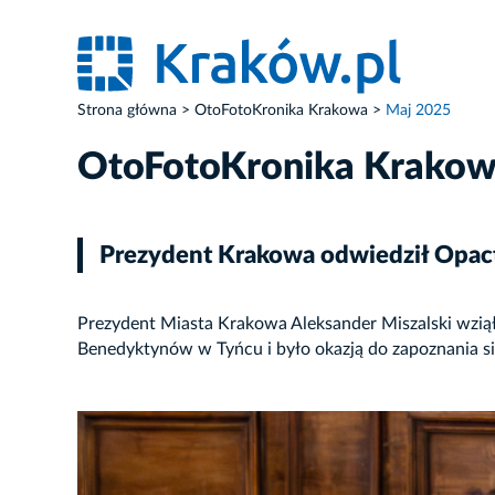
Strona główna
OtoFotoKronika Krakowa
Maj 2025
OtoFotoKronika Krako
Prezydent Krakowa odwiedził Opa
Prezydent Miasta Krakowa Aleksander Miszalski wzią
Benedyktynów w Tyńcu i było okazją do zapoznania s
ZDJĘCIE