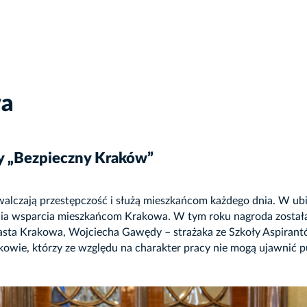
wa
y „Bezpieczny Kraków”
zwalczają przestępczość i służą mieszkańcom każdego dnia. W ub
ia wsparcia mieszkańcom Krakowa. W tym roku nagroda została p
Miasta Krakowa, Wojciecha Gawędy – strażaka ze Szkoły Aspira
kowie, którzy ze względu na charakter pracy nie mogą ujawnić 