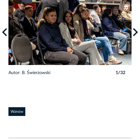
Autor: B. Świerzowski
1/32
Auto
Wznów