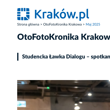
Strona główna
OtoFotoKronika Krakowa
Maj 2025
OtoFotoKronika Krako
Studencka Ławka Dialogu – spotkan
ZDJĘCIE