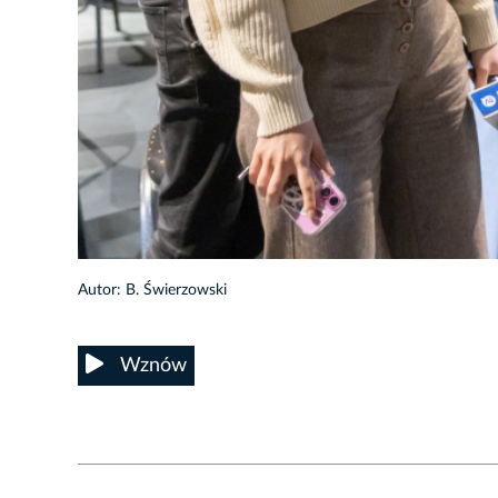
28/32
Autor: B. Świerzowski
Wznów