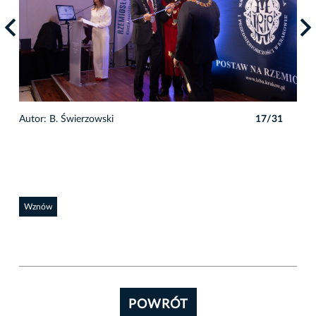
1
Autor: B. Świerzowski
17/31
Auto
Wznów
POWRÓT