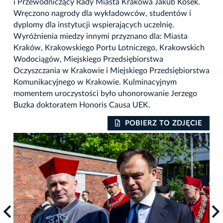
i Przewodniczący Rady Miasta Krakowa Jakub Kosek.
Wręczono nagrody dla wykładowców, studentów i
dyplomy dla instytucji wspierających uczelnię.
Wyróżnienia miedzy innymi przyznano dla: Miasta
Kraków, Krakowskiego Portu Lotniczego, Krakowskich
Wodociągów, Miejskiego Przedsiębiorstwa
Oczyszczania w Krakowie i Miejskiego Przedsiębiorstwa
Komunikacyjnego w Krakowie. Kulminacyjnym
momentem uroczystości było uhonorowanie Jerzego
Buzka doktoratem Honoris Causa UEK.
IE
POBIERZ TO ZDJĘCIE