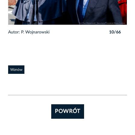
6
Autor: P. Wojnarowski
10/66
Auto
Wznów
POWRÓT