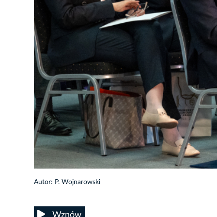
20/66
Autor: P. Wojnarowski
Wznów