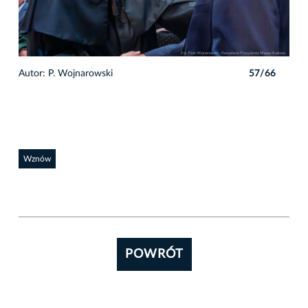
6
Autor: P. Wojnarowski
57/66
Auto
Wznów
POWRÓT