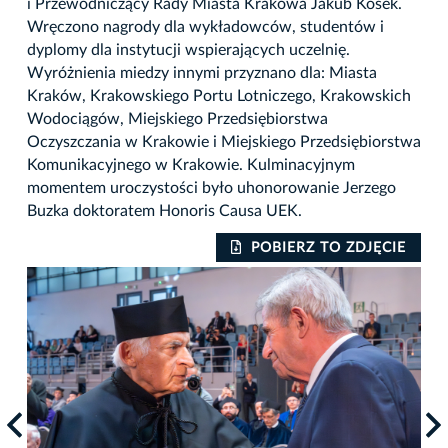
i Przewodniczący Rady Miasta Krakowa Jakub Kosek.
Wręczono nagrody dla wykładowców, studentów i
dyplomy dla instytucji wspierających uczelnię.
Wyróżnienia miedzy innymi przyznano dla: Miasta
Kraków, Krakowskiego Portu Lotniczego, Krakowskich
Wodociągów, Miejskiego Przedsiębiorstwa
Oczyszczania w Krakowie i Miejskiego Przedsiębiorstwa
Komunikacyjnego w Krakowie. Kulminacyjnym
momentem uroczystości było uhonorowanie Jerzego
Buzka doktoratem Honoris Causa UEK.
IE
POBIERZ TO ZDJĘCIE