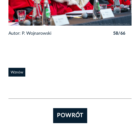
6
Autor: P. Wojnarowski
58/66
Auto
Wznów
POWRÓT