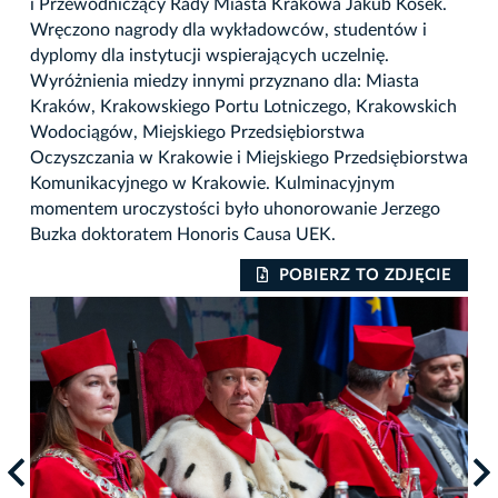
i Przewodniczący Rady Miasta Krakowa Jakub Kosek.
Wręczono nagrody dla wykładowców, studentów i
dyplomy dla instytucji wspierających uczelnię.
Wyróżnienia miedzy innymi przyznano dla: Miasta
Kraków, Krakowskiego Portu Lotniczego, Krakowskich
Wodociągów, Miejskiego Przedsiębiorstwa
Oczyszczania w Krakowie i Miejskiego Przedsiębiorstwa
Komunikacyjnego w Krakowie. Kulminacyjnym
momentem uroczystości było uhonorowanie Jerzego
Buzka doktoratem Honoris Causa UEK.
IE
POBIERZ TO ZDJĘCIE