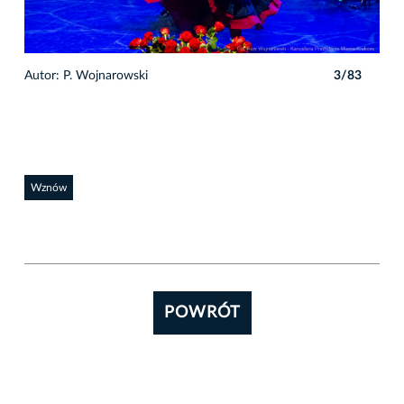
3
Autor: P. Wojnarowski
3/83
Auto
Wznów
POWRÓT