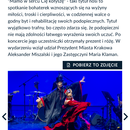
"Mamo w sercu Cię kołyszę" - taki tytuł nosi to
spotkanie bohaterek wznoszących się na wyżyny
miłości, troski i cierpliwości, w codziennej walce o
godny byt i rehabilitację swoich podopiecznych. Tytuł
wyjątkowo trafny, bo często zdarza się, że podopieczni
nie mają zdolności łatwego wyrażenia swoich uczuć. Po
koncercie jego uczestniczki otrzymały prezent i różę. W
wydarzeniu wziął udział Prezydent Miasta Krakowa
Aleksander Miszalski i jego Zastępczyni Maria Klaman.
IE
POBIERZ TO ZDJĘCIE