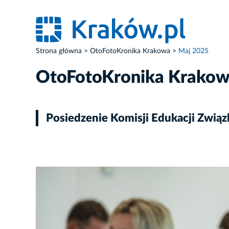
Strona główna
OtoFotoKronika Krakowa
Maj 2025
OtoFotoKronika Krako
Posiedzenie Komisji Edukacji Związ
ZDJĘCIE