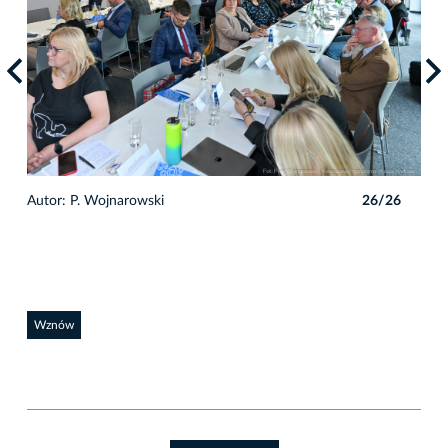
6
Autor: P. Wojnarowski
26/26
Auto
Wznów