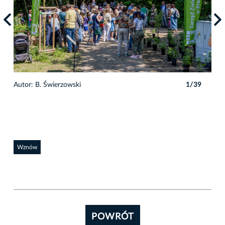
Autor: B. Świerzowski
1/39
Auto
Wznów
POWRÓT