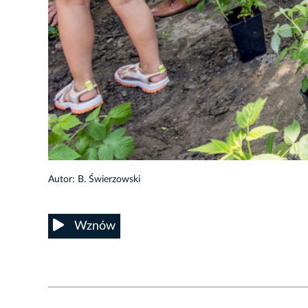
20/39
Autor: B. Świerzowski
Wznów